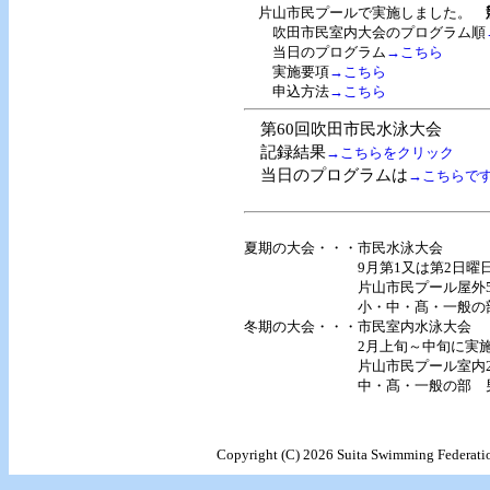
片山市民プールで実施しました。
吹田市民室内大会のプログラム順
当日のプログラム
→こちら
実施要項
→こちら
申込方法
→こちら
第60回吹田市民水泳大会
記録結果
→こちらをクリック
当日のプログラムは
→こちらで
夏期の大会・・・市民水泳大会
9月第1又は第2日曜日……
片山市民プール屋外50
小・中・髙・一般の部 
冬期の大会・・・市民室内水泳大会
2月上旬～中旬に実施
片山市民プール室内25
中・髙・一般の部 男女
Copyright (C) 2026 Suita Swimming Federatio