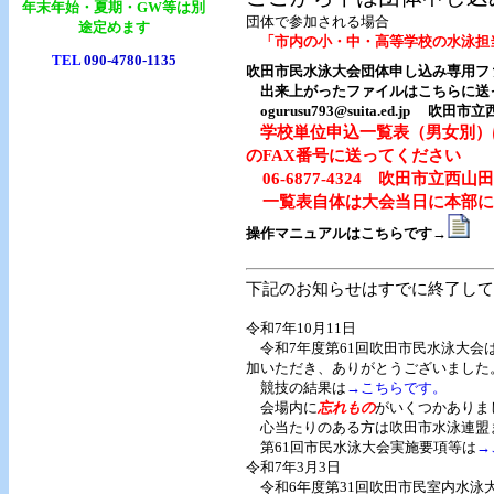
年末年始・夏期・GW等は別
団体で参加される場合
途定めます
「市内の小・中・高等学校の水泳担
TEL
090-4780-1135
吹田市民水泳大会団体申し込み専用ファイル
出来上がったファイルはこちらに送
ogurusu793@suita.ed.jp 
学校単位申込一覧表（男女別）
のFAX番号に送ってください
06-6877-4324 吹田市立
一覧表自体は大会当日に本部に
操作マニュアルはこちらです→
下記のお知らせはすでに終了して
令和7年10月11日
令和7年度第61回吹田市民水泳大会
加いただき、ありがとうございました
競技の結果は
→こちらです。
会場内に
忘れもの
がいくつかありま
心当たりのある方は吹田市水泳連盟
第61回市民水泳大会実施要項等は
→
令和7年3月3日
令和6年度第31回吹田市民室内水泳大会