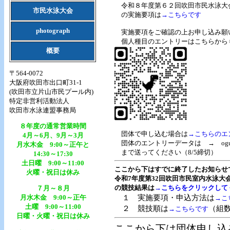
令和８年度第６２回吹田市民水泳大会（2
市民水泳大会
の実施要項は
→こちらです
photograph
実施要項をご確認の上お申し込み願
個人種目のエントリーはこちらから
概要
〒564-0072
大阪府吹田市出口町31-1
(吹田市立片山市民プール内)
特定非営利活動法人
吹田市水泳連盟事務局
８年度の通常営業時間
団体で申し込む場合は
→こちらのエ
4月～6月、9月～3月
団体のエントリーデータは → ogurusu79
月水木金 9:00～正午と
まで送ってください（8/5締切）
14:30～17:30
土日曜 9:00～11:00
ここから下はすでに終了したお知らせ
火曜・祝日は休み
令和7年度第32回吹田市民室内水泳大会(
の競技結果は
→こちらをクリックして
７月～８月
１ 実施要項・申込方法は
月水木金 9:00～正午
→こ
土曜 9:00～11:00
２ 競技順は
（組
→こちらです
日曜・火曜・祝日は休み
ここから下は団体申し込