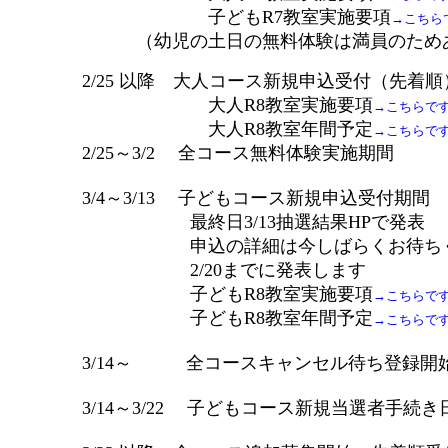
子どもR7教室実施要項
→こちら
（幼児の土日の無料体験は満員のためあ
2/25 以降 大人コース新規申込受付（先着順
大人R8教室実施要項
→こちらで
大人R8教室年間予定
→こちらで
2/25～3/2 全コース無料体験実施期間
3/4～3/13 子どもコース新規申込受付期間
最終日3/13抽選結果HPで発表
申込の詳細は今しばらくお待ちく
2/20までに発表します
子どもR8教室実施要項
→こちらで
子どもR8教室年間予定
→こちらで
3/14～ 全コースキャンセル待ち登録開
3/14～3/22 子どもコース新規当選者手続き