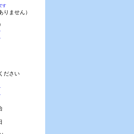
です
りません）
）
す
す
ださい
す
す
始
日