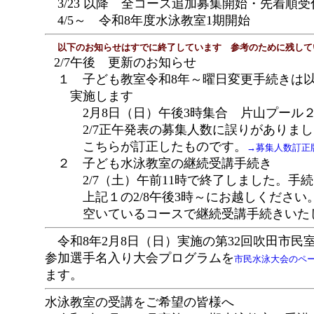
3/23 以降 全コース追加募集開始・先着順受
4/5～ 令和8年度水泳教室1期開始
以下のお知らせはすでに終了しています 参考のために残して
2/7午後 更新のお知らせ
１ 子ども教室令和8年～曜日変更手続きは
実施します
2月8日（日）午後3時集合 片山プール２
2/7正午発表の募集人数に誤りがありまし
こちらが訂正したものです。
→募集人数訂正
２ 子ども水泳教室の継続受講手続き
2/7（土）午前11時で終了しました。手続
上記１の2/8午後3時～にお越しください
空いているコースで継続受講手続きいた
令和8年2月8日（日）実施の第32回吹田市民
参加選手名入り大会プログラムを
市民水泳大会のペ
ます。
水泳教室の受講をご希望の皆様へ