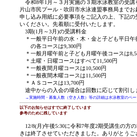
令和8年1月～３月実施の３期水泳教室の受講
片山市民プール・吹田市水泳連盟事務局までお
申し込み用紙に必要事項をご記入の上、下記の
いください。先着順に受付いたします。
3期(1月～3月)の受講料金
＊一般平日午前の水・木・金と子ども平日午
の各コースは9,300円
＊一般月曜午前と子ども月曜午後コースは8,5
＊土曜・日曜コースはすべて11,500円
＊一般夜間月曜コースは10,500円
＊一般夜間木曜コースは11,500円
＊ＡＳコースは13,700円
途中からの入会の場合は回数に応じて割引し
→実施時間・募集人数（空き人数）等の詳細は水泳教室のペー
以下のお知らせはすでに終了しています
参考のために残しています
12/8(月)午後5:30に令和7年度2期受講生の
きは終了させていただきました。ありがとうご