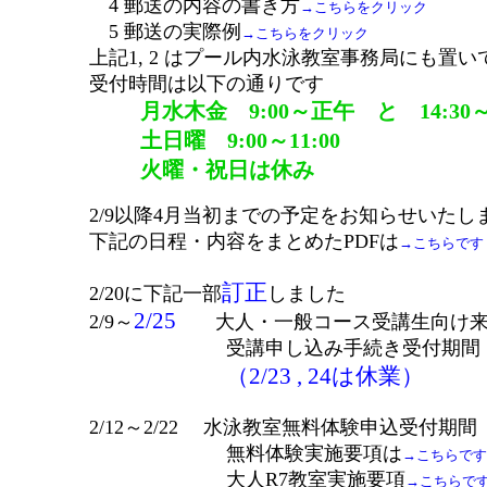
4 郵送の内容の書き方
→こちらをクリック
5 郵送の実際例
→こちらをクリック
上記1, 2 はプール内水泳教室事務局にも置い
受付時間は以下の通りです
月水木金 9:00～正午 と 14:30～1
土日曜 9:00～11:00
火曜・祝日は休み
2/9以降4月当初までの予定をお知らせいたし
下記の日程・内容をまとめたPDFは
→こちらです
訂正
2/20に下記一部
しました
2/25
2/9～
大人・一般コース受講生向け来
受講申し込み手続き受付期間
（2/23 , 24は休業）
2/12～2/22 水泳教室無料体験申込受付期間
無料体験実施要項は
→こちらです
大人R7教室実施要項
→こちらで