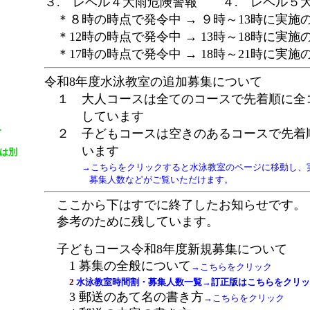
３. レベル４大雨危険警報 ４. レベル５
＊８時の時点で発令中 → ９時～13時に実施
＊12時の時点で発令中 → 13時～18時に実施
＊17時の時点で発令中 → 18時～21時に実施
令和8年度水泳教室の追加募集について
１ 大人コースは全てのコースで先着順に全
しています
み
２ 子どもコースは空きのあるコースで先着
います
は別
→こちらをクリックすると水泳教室のページに移動し、
募集人数などがご覧いただけます。
ここから下はすでに終了したお知らせです。
参考のために残しています。
子どもコース令和8年度新規募集について
1 募集の全般について
→こちらをクリック
2
水泳教室時間割・募集人数一覧
→訂正版はこちらをクリッ
3 郵送のあて名の書き方
→こちらをクリック