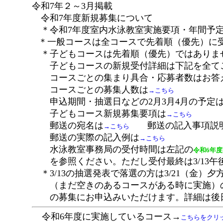
令和7年２～3月掲載
令和7年度新規募集について
＊令和7年度室内水泳教室実施要項・年間予
＊一般コースは全コースで先着順（優先）に
＊子どもコースは先着順（優先）ではあり
子どもコースの新規受付詳細は下記を全て
コースごとの集まり具合・応募者数はお答
コースごとの募集人数は
→こちら
申込期間・抽選日などの2月3月4月の予定
子どもコース新規募集要項は
→こちら
郵送の宛名は
郵送の記入事項説
→こちら
郵送の実際の記入例は
→こちら
水泳教室事務局の受付時間は左記の
令和6年
を参照ください。ただし受付最終は3/13午
＊3/13の抽選発表で落選の方は3/21（金）夕
（まだ空きのあるコースがある時に実施）
の募集にお申込みいただけます。詳細は後
令和6年度に実施しているコース→
こちらをクリ