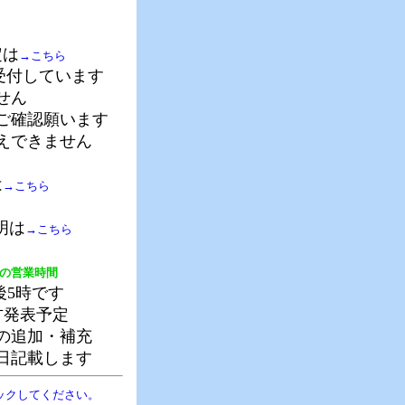
定は
→こちら
受付しています
ません
ご確認願います
えできません
は
→こちら
明は
→こちら
度の営業時間
後5時です
方発表予定
の追加・補充
日記載します
ックしてください。