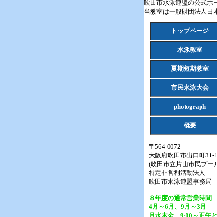
吹田市水泳連盟の公式ホ
当教室は一般財団法人日
トップページ
水泳教室
夏期短期教室
市民水泳大会
photograph
概要
〒564-0072
大阪府吹田市出口町31
(吹田市立片山市民プール
特定非営利活動法人
吹田市水泳連盟事務局
８年度の通常営業時間
4月～6月、9月～3月
月水木金 9:00～正午