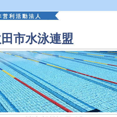
 営 利 活 動 法 人
吹田市水泳連盟