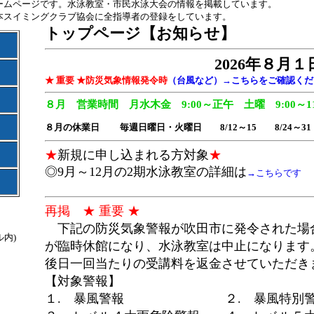
ームページです。水泳教室・市民水泳大会の情報を掲載しています。
本スイミン
グクラブ協会に全指導者の登録をしています。
トップページ【お知らせ】
2026年８月１
★ 重要 ★
防災気象情報発令時
（台風など）→こちらをご確認くだ
８月 営業時間 月水木金 9:00～正午 土曜 9:00～11
８月の休業日
毎週日曜日・火曜日 8/12～15 8/24～31
★
新規に申し込まれる方対象
★
◎9月～12月の2期水泳教室の詳細は
→こちらです
再掲 ★ 重要 ★
-1
下記の防災気象警報が吹田市に発令された場
内)
が臨時休館になり、水泳教室は中止になります
後日一回当たりの受講料を返金させていただき
【対象警報】
１. 暴風警報 ２. 暴風特別警
と