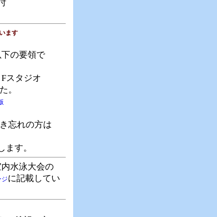
付
います
以下の要領で
Fスタジオ
た。
版
き忘れの方は
。
します。
室内水泳大会の
に記載してい
ージ